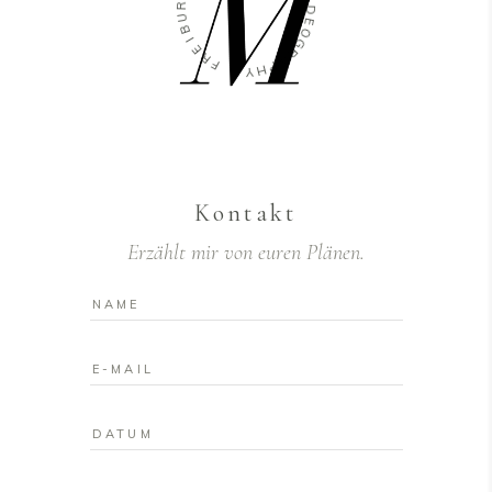
V
U
B
I
D
I
E
E
O
R
G
F
R
A
-
P
Y
H
Kontakt
Erzählt mir von euren Plänen.