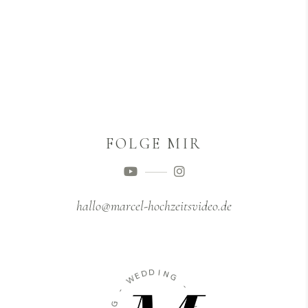
FOLGE MIR
hallo@marcel-hochzeitsvideo.de
D
D
E
W
I
N
G
-
G
-
R