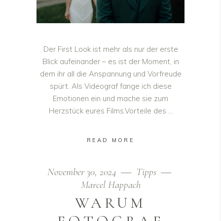
Der First Look ist mehr als nur der erste
Blick aufeinander – es ist der Moment, in
dem ihr all die Anspannung und Vorfreude
spürt. Als Videograf fange ich diese
Emotionen ein und mache sie zum
Herzstück eures Films.Vorteile des
READ MORE
November 30, 2024
Tipps
Marcel Happach
WARUM