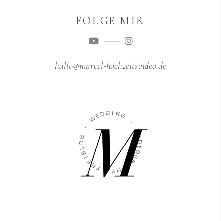
FOLGE MIR
hallo@marcel-hochzeitsvideo.de
D
I
D
N
E
G
W
-
-
V
G
I
R
D
U
E
B
O
I
G
E
R
R
A
F
P
H
-
Y