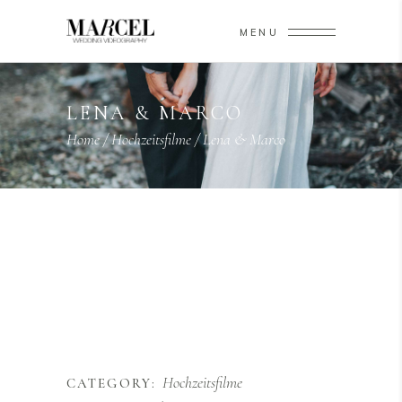
MENU
LENA & MARCO
Home
/
Hochzeitsfilme
/
Lena & Marco
Hochzeitsfilme
CATEGORY: